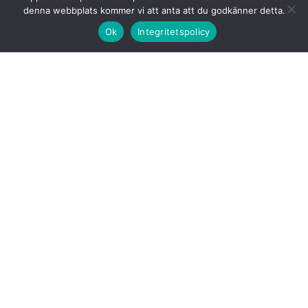
denna webbplats kommer vi att anta att du godkänner detta.
Ok
Integritetspolicy
Säännöt
Esittelemme tässä NTF:n kongressissa vuonna 2023
hyväksymät säännöt.
ruotsiksi