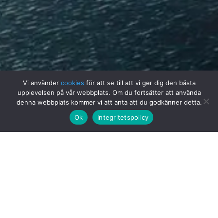
Vi använder
cookies
för att se till att vi ger dig den bästa
upplevelsen på vår webbplats. Om du fortsätter att använda
denna webbplats kommer vi att anta att du godkänner detta.
Ok
Integritetspolicy
Foreword
When we departed from our previous congress five
years ago in Aalborg in Denmark, no-one could
predict what the world would look like today. A