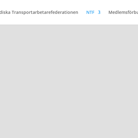
diska Transportarbetarefederationen
NTF
Medlemsförb